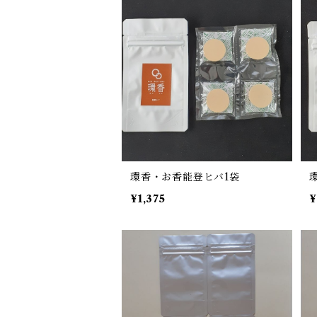
環香・お香能登ヒバ1袋
¥1,375
¥