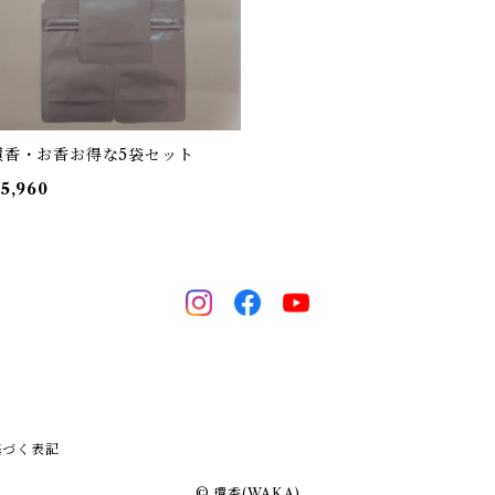
環香・お香お得な5袋セット
5,960
基づく表記
© 環香(WAKA)