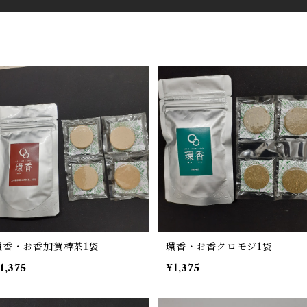
環香・お香加賀棒茶1袋
環香・お香クロモジ1袋
1,375
¥1,375