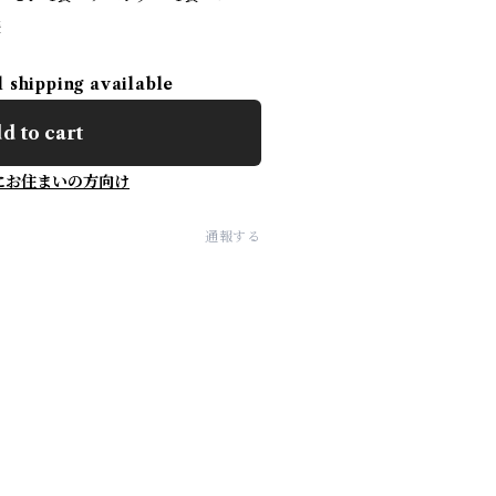
1袋
l shipping available
d to cart
にお住まいの方向け
通報する