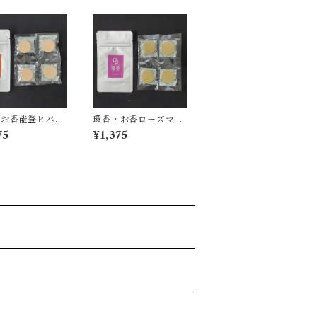
お香能登ヒバ1
環香・お香ローズマリ
ー1袋
75
¥1,375