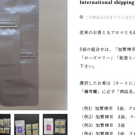
International shipping
この商品は1点までのご注文
従来のお香ともアロマとも
5袋の組合せは、「加賀棒
「ローズマリー」「能登ヒ
下さい。
選択したお香は［カートに
「備考欄」に必ず「商品名
（例1）加賀棒茶 1袋、ク
（例2）加賀棒茶 3袋、
（例3）加賀棒茶 5袋
（例4）加賀棒茶 1袋 ク