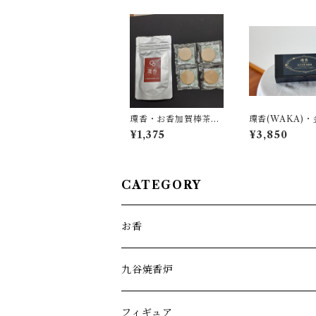
環香・お香加賀棒茶1
環香(WAKA)
袋
香 試香箱
¥1,375
¥3,850
CATEGORY
お香
九谷焼香炉
フィギュア