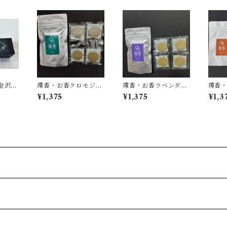
・金沢五
環香・お香クロモジ1
環香・お香ラベンダー
環香・
袋
1袋
袋
¥1,375
¥1,375
¥1,3